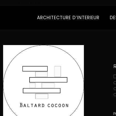
G-7WSXNC0RQK
ARCHITECTURE D’INTERIEUR
DE
c
P