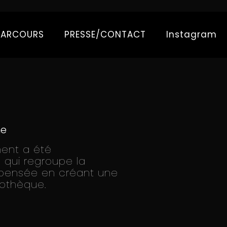
PARCOURS
PRESSE/CONTACT
Instagram
ne
ment a été
 qui regroupe la
é pensée en créant une
liothèque.