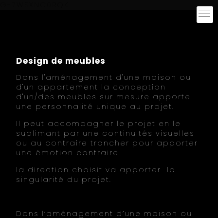
G-7WSXNC0RQK
Design de meubles
Dans l'aménagement d'une maison ou
d'un appartement la conception
d'un/des meubles sur mesure apporte
une personnalité unique au projet.
Il peut accompagner le projet en le
sublimant par une continuités visuelles
ou au contraire trancher pour apporter
une émotion contraire.
la direction choisit va apporter la
singularité du projet.
Dans l’aménagement d’une maison ou