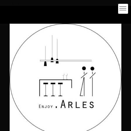
G-7WSXNC0RQK