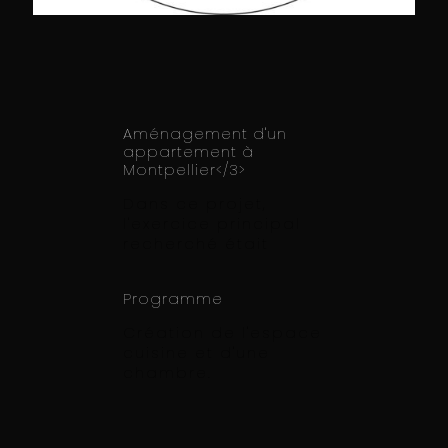
Aménagement d'un
appartement à
Montpellier</3>
Dans ce projet,
l'exercice principal
recherché était
Programme
Création de l'espace
cuisine et d'une
chambre.