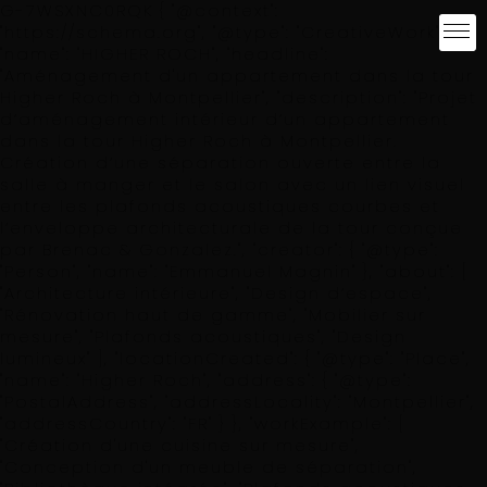
G-7WSXNC0RQK
{ "@context":
"https://schema.org", "@type": "CreativeWork",
"name": "HIGHER ROCH", "headline":
"Aménagement d'un appartement dans la tour
Higher Roch à Montpellier", "description": "Projet
d’aménagement intérieur d’un appartement
dans la tour Higher Roch à Montpellier.
Création d’une séparation ouverte entre la
salle à manger et le salon avec un lien visuel
entre les plafonds acoustiques courbes et
l’enveloppe architecturale de la tour conçue
par Brenac & Gonzalez.", "creator": { "@type":
"Person", "name": "Emmanuel Magnin" }, "about": [
"Architecture intérieure", "Design d’espace",
"Rénovation haut de gamme", "Mobilier sur
mesure", "Plafonds acoustiques", "Design
lumineux" ], "locationCreated": { "@type": "Place",
"name": "Higher Roch", "address": { "@type":
"PostalAddress", "addressLocality": "Montpellier",
"addressCountry": "FR" } }, "workExample": [
"Création d'une cuisine sur mesure",
"Conception d'un meuble de séparation",