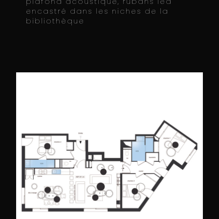
plafond acoustique, rubans led
encastré dans les niches de la
bibliothèque