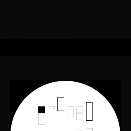
"Bibliothèque intégrée", "Plafonds acoustiques
et lumineux", "Aménagement des trois
chambres" ], "keywords": [ "architecte intérieur
Montpellier", "Higher Roch", "design appartement
Montpellier", "rénovation haut de gamme",
"architecture intérieure" ], "url":
"https://www.aime.design" }