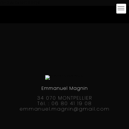
G-7WSXNC0RQK
Emmanuel Magnin
34 070 MONTPELLIER
Tél. : 06 80 41 19 08
emmanuel.magnin@gmail.com